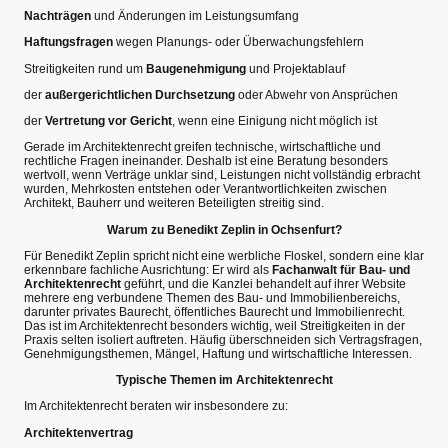
Nachträgen
und Änderungen im Leistungsumfang
Haftungsfragen
wegen Planungs- oder Überwachungsfehlern
Streitigkeiten rund um
Baugenehmigung
und Projektablauf
der
außergerichtlichen Durchsetzung
oder Abwehr von Ansprüchen
der
Vertretung vor Gericht
, wenn eine Einigung nicht möglich ist
Gerade im Architektenrecht greifen technische, wirtschaftliche und
rechtliche Fragen ineinander. Deshalb ist eine Beratung besonders
wertvoll, wenn Verträge unklar sind, Leistungen nicht vollständig erbracht
wurden, Mehrkosten entstehen oder Verantwortlichkeiten zwischen
Architekt, Bauherr und weiteren Beteiligten streitig sind.
Warum zu Benedikt Zeplin in Ochsenfurt?
Für Benedikt Zeplin spricht nicht eine werbliche Floskel, sondern eine klar
erkennbare fachliche Ausrichtung: Er wird als
Fachanwalt für Bau- und
Architektenrecht
geführt, und die Kanzlei behandelt auf ihrer Website
mehrere eng verbundene Themen des Bau- und Immobilienbereichs,
darunter privates Baurecht, öffentliches Baurecht und Immobilienrecht.
Das ist im Architektenrecht besonders wichtig, weil Streitigkeiten in der
Praxis selten isoliert auftreten. Häufig überschneiden sich Vertragsfragen,
Genehmigungsthemen, Mängel, Haftung und wirtschaftliche Interessen.
Typische Themen im Architektenrecht
Im Architektenrecht beraten wir insbesondere zu:
Architektenvertrag