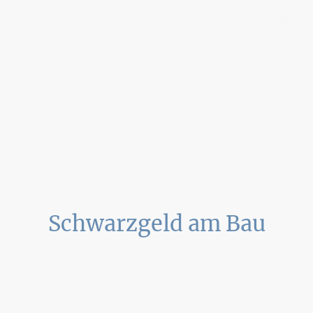
Deubel
Leimeister
Zeplin Partgmbb
Schwarzgeld am Bau