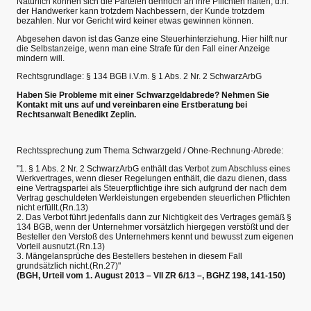
Natürlich können sich die Parteien dennoch an ihre Pflichten halten, d.h.
der Handwerker kann trotzdem Nachbessern, der Kunde trotzdem
bezahlen. Nur vor Gericht wird keiner etwas gewinnen können.
Abgesehen davon ist das Ganze eine Steuerhinterziehung. Hier hilft nur
die Selbstanzeige, wenn man eine Strafe für den Fall einer Anzeige
mindern will.
Rechtsgrundlage: § 134 BGB i.V.m. § 1 Abs. 2 Nr. 2 SchwarzArbG
Haben Sie Probleme mit einer Schwarzgeldabrede? Nehmen Sie
Kontakt mit uns auf und vereinbaren eine Erstberatung bei
Rechtsanwalt Benedikt Zeplin.
Rechtssprechung zum Thema Schwarzgeld / Ohne-Rechnung-Abrede:
"1. § 1 Abs. 2 Nr. 2 SchwarzArbG enthält das Verbot zum Abschluss eines
Werkvertrages, wenn dieser Regelungen enthält, die dazu dienen, dass
eine Vertragspartei als Steuerpflichtige ihre sich aufgrund der nach dem
Vertrag geschuldeten Werkleistungen ergebenden steuerlichen Pflichten
nicht erfüllt.(Rn.13)
2. Das Verbot führt jedenfalls dann zur Nichtigkeit des Vertrages gemäß §
134 BGB, wenn der Unternehmer vorsätzlich hiergegen verstößt und der
Besteller den Verstoß des Unternehmers kennt und bewusst zum eigenen
Vorteil ausnutzt.(Rn.13)
3. Mängelansprüche des Bestellers bestehen in diesem Fall
grundsätzlich nicht.(Rn.27)"
(BGH, Urteil vom 1. August 2013 – VII ZR 6/13 –, BGHZ 198, 141-150)